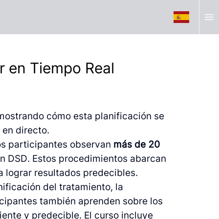
menu
ar en Tiempo Real
, mostrando cómo esta planificación se
 en directo.
os participantes observan
más de 20
ción DSD. Estos procedimientos abarcan
ra lograr resultados predecibles.
ficación del tratamiento, la
rticipantes también aprenden sobre los
ciente y predecible. El curso incluye